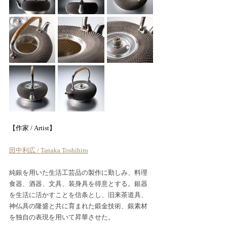
【作家 / Artist】
田中利広 / Tanaka Toshihiro
純銀を用いた生活工芸品の製作に勤しみ、料理
食器、酒器、文具、装身具を得意とする。銀器
を生活に活かすことを信条とし、旧来茶道具、
神仏具の隆盛と共に育まれた鍛金技術、銀素材
を独自の表現を用いて昇華させた。