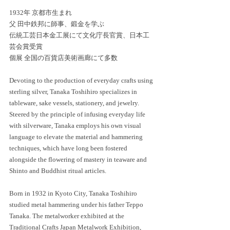
1932年 京都市生まれ
父 田中鉄邦に師事、鍛金を学ぶ
伝統工芸日本金工展にて文化庁長官賞、日本工
芸会賞受賞
個展 全国の百貨店美術画廊にて多数
Devoting to the production of everyday crafts using 
sterling silver, Tanaka Toshihiro specializes in 
tableware, sake vessels, stationery, and jewelry. 
Steered by the principle of infusing everyday life 
with silverware, Tanaka employs his own visual 
language to elevate the material and hammering 
techniques, which have long been fostered 
alongside the flowering of mastery in teaware and 
Shinto and Buddhist ritual articles.
Born in 1932 in Kyoto City, Tanaka Toshihiro 
studied metal hammering under his father Teppo 
Tanaka. The metalworker exhibited at the 
Traditional Crafts Japan Metalwork Exhibition, 