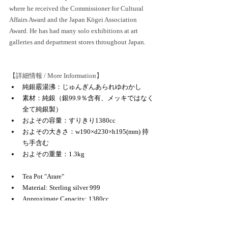
where he received the Commissioner for Cultural 
Affairs Award and the Japan Kōgei Association 
Award. He has had many solo exhibitions at art 
galleries and department stores throughout Japan.
【詳細情報 / More Information】
純銀霰湯沸：じゅんぎんあられゆわかし
素材：純銀（銀99.9％含有、メッキではなく
全て純銀製）
およその容量：すりきり1380cc
およその大きさ：w190×d230×h195(mm) 持
ち手含む
およその重量：1.3kg
Tea Pot "Arare"
Material: Sterling silver 999
Approximate Capacity: 1380cc
Approximate Size: w190×d230×h195(mm) 
Including handle